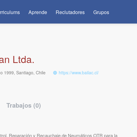
rriculums
Aprende
Reclutadores
Grupos
an Ltda.
 1999, Santiago, Chile
https://www.bailac.cl/
Trabajos (0)
ntrol, Reparación y Recauchaje de Neumáticos OTR para la