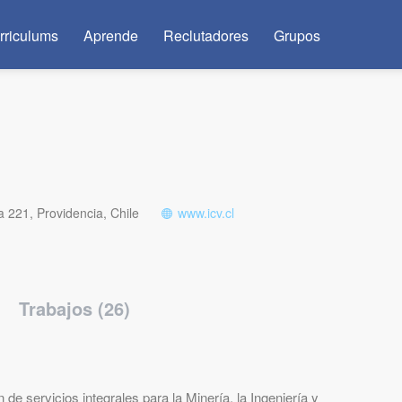
rriculums
Aprende
Reclutadores
Grupos
 221, Providencia, Chile
www.icv.cl
Trabajos (26)
e servicios integrales para la Minería, la Ingeniería y