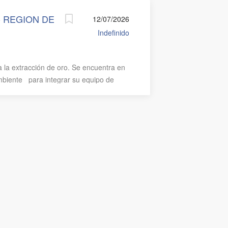
- REGION DE
12/07/2026
Indefinido
 la extracción de oro. Se encuentra en
biente para integrar su equipo de
para desarrollar tu cargo Turno 7x7
 en faena Bonos de producción, entre
ridad para hijos/as Seguros de salud
aras en el cargo? Asegurar el
 RCA, permisos sectoriales y
o seguimiento, control y verificación de
as operativas. Implementar, mantener y
l (RCA, planes de manejo, permisos
en terreno y su alineamiento con la
e...