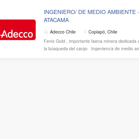
INGENIERO/ DE MEDIO AMBIENTE 
ATACAMA
Adecco Chile
Copiapó, Chile
Fenix Gold , importante faena minera dedicada a
la búsqueda del cargo Ingeniero/a de medio am
trabajo en la Región de Atacama. Te ofrecemos 
Contrato indefinido Alimentación y Campamento
otros incentivos asociados Beneficios de escola
Renta líquida $2.900.000 ¿Qué funciones realiz
cumplimiento de la normativa ambiental vigente,
compromisos ambientales del proyecto, realizand
su correcta implementación en las distintas áre
controlar los instrumentos de gestión ambienta
sectoriales), asegurando su correcta aplicación 
operación. Coordinar y supervisar la ejecución d