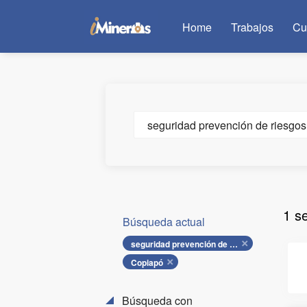
Home
Trabajos
Cu
Cargo
o
palabra
clave
1 s
Búsqueda actual
seguridad prevención de riesgos
Copiapó
Búsqueda con