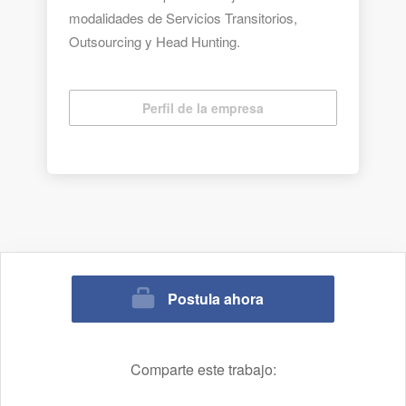
modalidades de Servicios Transitorios,
Outsourcing y Head Hunting.
Contamos con 23 sucursales ubicadas en
las principales ciudades del país,
Perfil de la empresa
sumando más de 1.000 clientes y 10.000
colaboradores asociados.
¡Que esperas! Postula con nosotros.
Postula ahora
Comparte este trabajo: