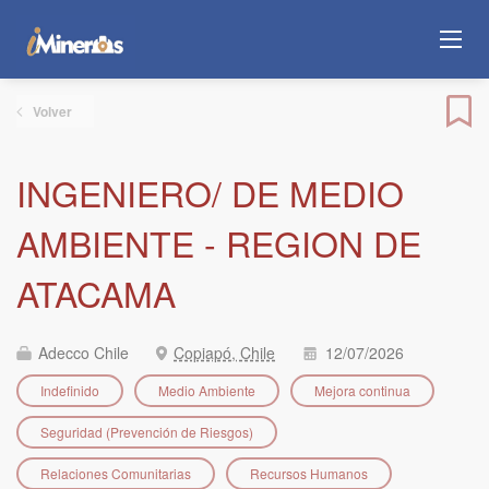
Volver
INGENIERO/ DE MEDIO
AMBIENTE - REGION DE
ATACAMA
Adecco Chile
Copiapó, Chile
12/07/2026
Indefinido
Medio Ambiente
Mejora continua
Seguridad (Prevención de Riesgos)
Relaciones Comunitarias
Recursos Humanos