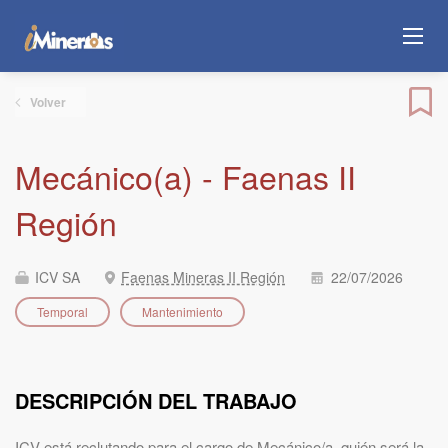
Volver
Mecánico(a) - Faenas II
Región
ICV SA
Faenas Mineras II Región
22/07/2026
Temporal
Mantenimiento
DESCRIPCIÓN DEL TRABAJO
ICV está reclutando para el cargo de Mecánico/a, quién será la