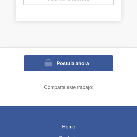
tecnológico que nos permite consolidar
nuestro compromiso con las comunidades,
el medio ambiente y clientes.
Postula ahora
Comparte este trabajo:
Home